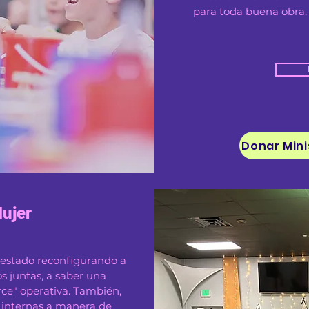
para toda buena obra.
Mujer
a estado reconfigurando a
os juntas, a saber una
orce" operativa. También,
 internas a manera de