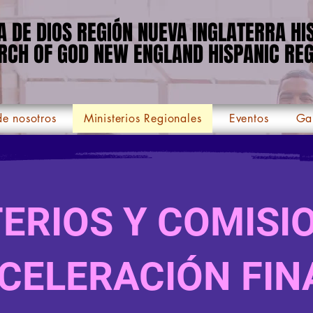
IA DE DIOS REGIÓN NUEVA INGLATERRA H
IA DE DIOS REGIÓN NUEVA INGLATERRA H
RCH OF GOD NEW ENGLAND HISPANIC REG
RCH OF GOD NEW ENGLAND HISPANIC REG
e nosotros
Ministerios Regionales
Eventos
Ga
ERIOS Y COMISI
CELERACIÓN FIN