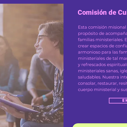
Comisión de Cui
Esta comisión misional
propósito de acompañar,
familias ministeriales.
crear espacios de confi
armonioso para las fami
ministeriales de tal 
y refrescados espiritua
ministeriales sanas, ig
saludables. Nuestra int
consolar, restaurar, re
cuerpo ministerial y su
E