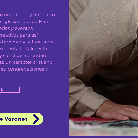
do un giro muy dinámico
 iglesias locales. Han
dades y eventos
creativos para así
aternidad y la fuerza del
 intenta fortalecer la
y su rol de autoridad
te un carácter cristiano
res, congregaciones y
il
de Varones