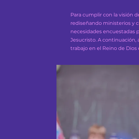
Para cumplir con la visión
rediseñando ministerios y 
necesidades encuestadas pa
Jesucristo. A continuación,
trabajo en el Reino de Dios