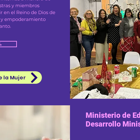
istras y miembros
r en el Reino de Dios de
es y empoderamiento
anto.
l
e la Mujer
Ministerio de E
Desarrollo Minis