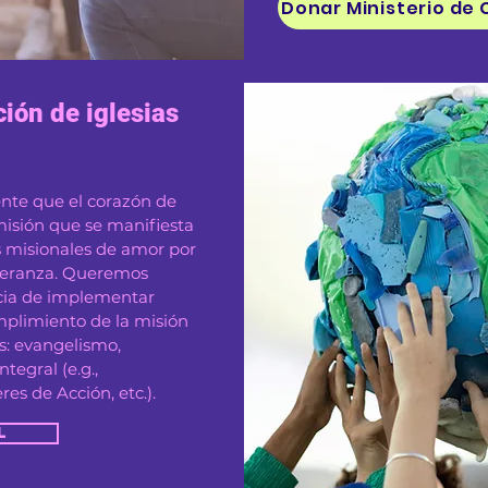
ión de iglesias
nte que el corazón de
 misión que se manifiesta
s misionales de amor por
speranza. Queremos
ncia de implementar
umplimiento de la misión
os: evangelismo,
ntegral (e.g.,
s de Acción, etc.).
l