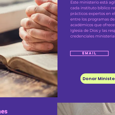
Este ministerio está a
cada instituto bíblico r
prácticos expertos en el
entre los programas de 
académicos que ofrece
Iglesia de Dios y las r
credenciales ministeria
Email
Donar Ministe
nes