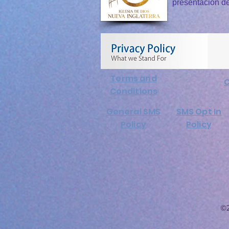
presentación d
Terms and
C
Conditions
General SMS
SMS Opt In
Policy
Policy
©2