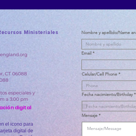
Recursos Ministeriales
Nombre y apellido/Name an
Email
england.org
or, CT 06088
Celular/Cell Phone
6088
tos especiales y
Fecha nacimiento/Birthday
*
 am a 3:00 pm
ación digital
Mensaje
en el icono para
arjeta digital de