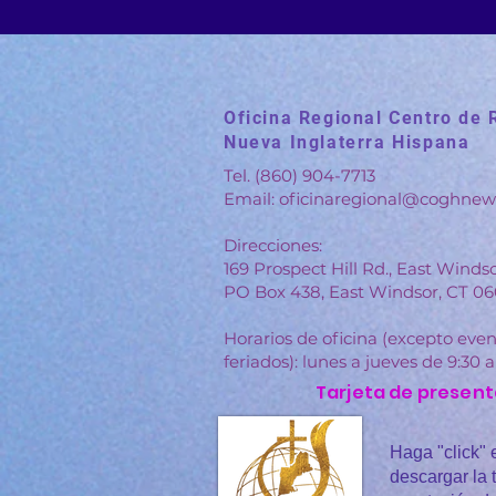
Oficina Regional Centro de 
Nueva Inglaterra Hispana
Tel. (860) 904-7713
Email:
oficinaregional@coghnew
Direcciones:
169 Prospect Hill Rd., East Winds
PO Box 438, East Windsor, CT 0
Horarios de oficina (excepto even
feriados):
lunes a jueves de 9:30
Tarjeta de present
Haga "click" 
descargar la t