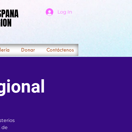
ISPANA
ISPANA
Log In
ION
ION
lería
Donar
Contáctenos
gional
sterios
s de