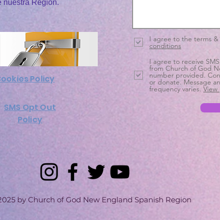
e nuestra Región.
I agree to the terms &
conditions
I agree to receive SMS
from Church of God N
number provided. Cons
ookies Policy
or donate. Message an
frequency varies.
View 
SMS Opt Out
Policy
025 by Church of God New England Spanish Region