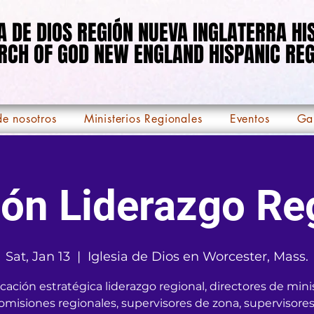
IA DE DIOS REGIÓN NUEVA INGLATERRA H
IA DE DIOS REGIÓN NUEVA INGLATERRA H
RCH OF GOD NEW ENGLAND HISPANIC REG
RCH OF GOD NEW ENGLAND HISPANIC REG
e nosotros
Ministerios Regionales
Eventos
Ga
ón Liderazgo Re
Sat, Jan 13
  |  
Iglesia de Dios en Worcester, Mass.
icación estratégica liderazgo regional, directores de mini
omisiones regionales, supervisores de zona, supervisore