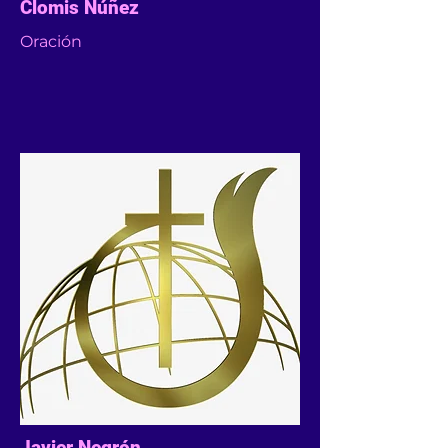
Clomis Núñez
Oración
Javier Negrón