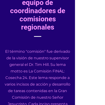
equipo de
coordinadores de
comisiones
regionales
El término "comisión" fue derivado
de la visión de nuestro supervisor
general el Dr. Tim Hill. Su lema
motto es La Comisión FINAL:
Cosecha 24. Este lema responde a
varios incisos de acción y desarrollo
de tareas contenidas en la Gran
Comisión de nuestro Señor
Jesucristo. Cada inciso presenta