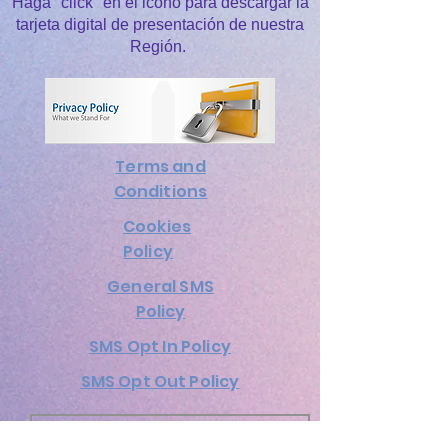
Haga "click" en el icono para descargar la
tarjeta digital de presentación de nuestra
Región.
Terms and
Conditions
Cookies
Policy
General SMS
Policy
SMS Opt In Policy
SMS Opt Out Policy