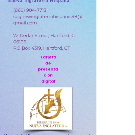
Nueva Inglaterra Hispana
(860) 904-7713
cognewinglaterrahispanic98@
gmail.com
72 Cedar Street, Hartford, CT
06106.
PO Box 4319, Hartford, CT
Tarjeta
de
presenta
ción
digital