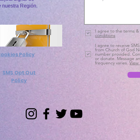
e nuestra Región.
I agree to the terms &
conditions
I agree to receive SMS
from Church of God N
ookies Policy
number provided. Cons
or donate. Message an
frequency varies.
View 
SMS Opt Out
Policy