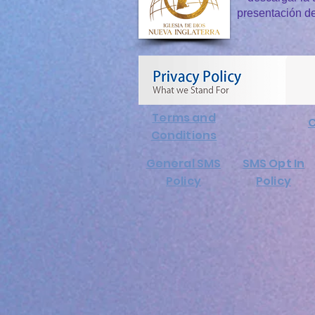
presentación d
Terms and
C
Conditions
General SMS
SMS Opt In
Policy
Policy