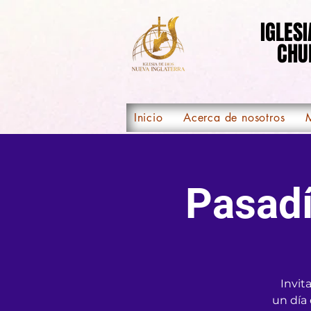
https://square.link/u/ByVAv6nd
IGLES
IGLES
CHU
CHU
Inicio
Acerca de nosotros
M
Pasadí
Invit
un día