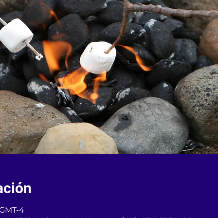
ación
0 GMT-4