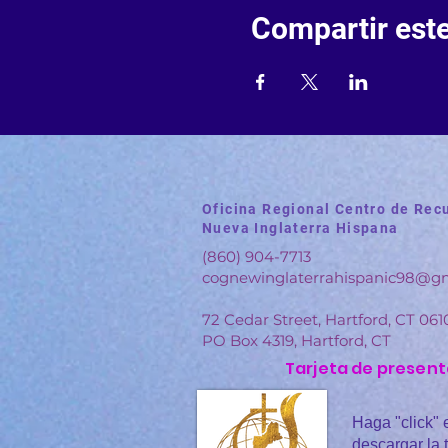
Compartir est
Oficina Regional Centro de Recu
Nueva Inglaterra Hispana
(860) 904-7713
cognewinglaterrahispanic98@g
72 Cedar Street, Hartford, CT 061
PO Box 4319, Hartford, CT
Tarjeta de present
Haga "click" 
descargar la t