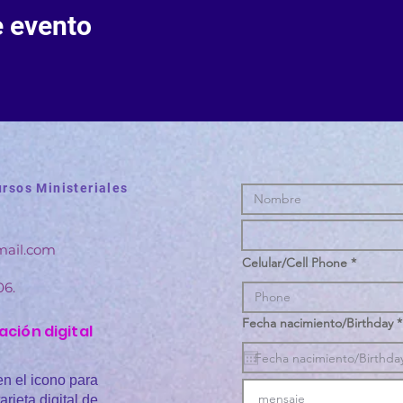
e evento
rsos Ministeriales
mail.com
Celular/Cell Phone
06.
Fecha nacimiento/Birthday
*
ación digital
en el icono para
arjeta digital de