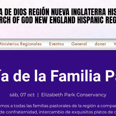
IA DE DIOS REGIÓN NUEVA INGLATERRA H
IA DE DIOS REGIÓN NUEVA INGLATERRA H
RCH OF GOD NEW ENGLAND HISPANIC REG
RCH OF GOD NEW ENGLAND HISPANIC REG
inisterios Regionales
Eventos
General
donar
V
a de la Familia P
sáb, 07 oct
  |  
Elizabeth Park Conservancy
amos a todas las familias pastorales de la región a compar
 de confraternidad, intercambio de exquisitos platos de 