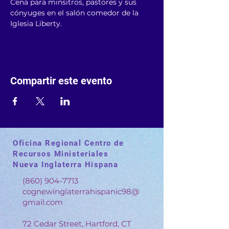
Cena para minsitros, pastores y sus 
cónyuges en el salón comedor de la 
Iglesia Liberty.
Compartir este evento
Oficina Regional Centro de
Recursos Ministeriales
Nueva Inglaterra Hispana
(860) 904-7713
cognewinglaterrahispanic98@
gmail.com
72 Cedar Street, Hartford, CT