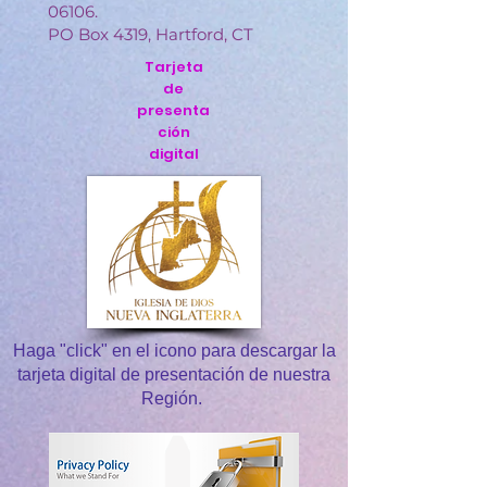
06106.
PO Box 4319, Hartford, CT
Tarjeta
de
presenta
ción
digital
Haga "click" en el icono para descargar la
tarjeta digital de presentación de nuestra
Región.